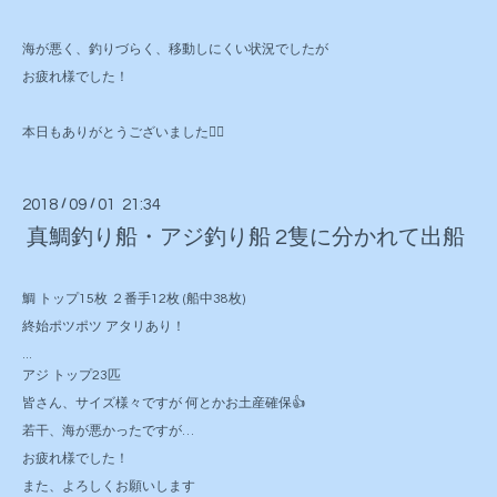
海が悪く、釣りづらく、移動しにくい状況でしたが
お疲れ様でした！
本日もありがとうございました🙇‍♂️
2018
/
09
/
01 21:34
真鯛釣り船・アジ釣り船 2隻に分かれて出船
鯛 トップ15枚 ２番手12枚 (船中38枚)
終始ポツポツ アタリあり！
...
アジ トップ23匹
皆さん、サイズ様々ですが 何とかお土産確保
👍
若干、海が悪かったですが…
お疲れ様でした！
また、よろしくお願いします