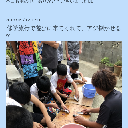
本日も雨の中、ありがとうございました🙇‍♂️
2018
/
09
/
12 17:00
修学旅行で遊びに来てくれて、アジ捌かせる
w