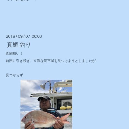
2018
/
09
/
07 06:00
真鯛 釣り
真鯛狙い！
前回に引き続き、立派な龍宮城を見つけようとしましたが
見つからず