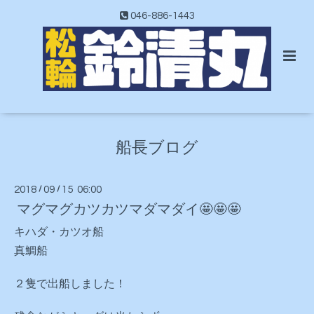
046-886-1443
船長ブログ
2018
/
09
/
15 06:00
マグマグカツカツマダマダイ🤩🤩🤩
キハダ・カツオ船
真鯛船
２隻で出船しました！