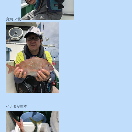
真鯛 ２枚
イナダが数本