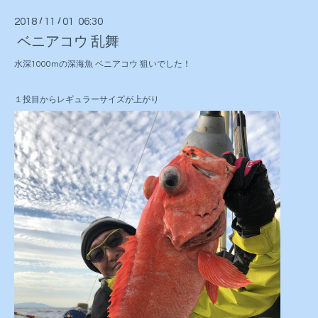
2018
/
11
/
01 06:30
ベニアコウ 乱舞
水深1000mの深海魚 ベニアコウ 狙いでした！
１投目からレギュラーサイズが上がり