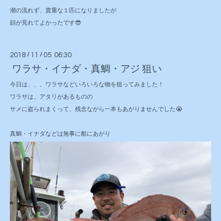
潮の流れず、貴重な１匹になりましたが
顔が見れてよかったです😎
2018
/
11
/
05 06:30
ワラサ・イナダ・真鯛・アジ 狙い
今日は、、、ワラサなどいろいろな物を狙ってみました！
ワラサは、アタリがあるものの
サメに盗られまくって、残念ながら一本もあがりませんでした😭
真鯛・イナダなどは無事に船にあがり