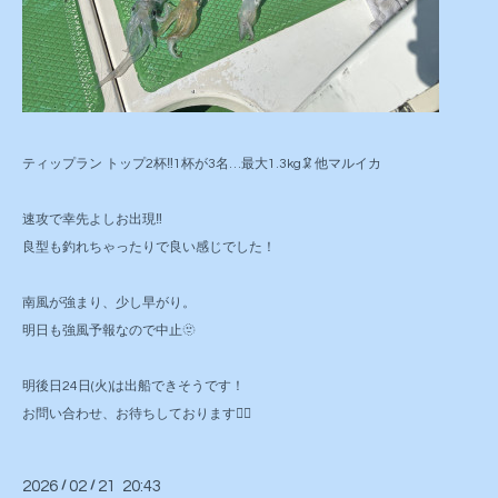
ティップラン トップ2杯‼️1杯が3名…最大1.3kg🦑他マルイカ
速攻で幸先よしお出現‼️
良型も釣れちゃったりで良い感じでした！
南風が強まり、少し早がり。
明日も強風予報なので中止🫥
明後日24日(火)は出船できそうです！
お問い合わせ、お待ちしております🙇‍♂️
2026
/
02
/
21 20:43