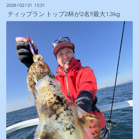
2026
/
02
/
21 15:31
ティップラン トップ2杯が2名‼️最大1.3kg