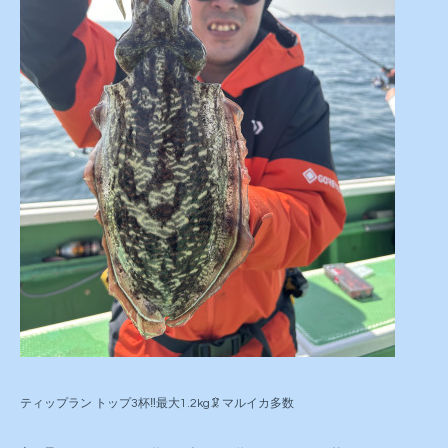
ティップラン トップ3杯‼️最大1.2kg🦑マルイカ多数