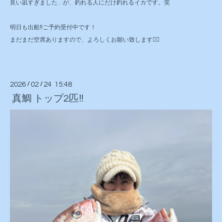
良い凪すぎました…が、釣れる人にだけ釣れるイカです。笑
明日も出船‼️ご予約受付中です！
まだまだ空席ありますので、よろしくお願い致します🙇‍♂️
2026
/
02
/
24 15:48
真鯛 トップ2匹‼️