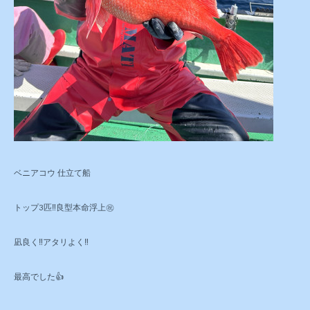
ベニアコウ 仕立て船
トップ3匹‼️良型本命浮上㊗️
凪良く‼️アタリよく‼️
最高でした👍