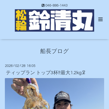
046-886-1443
船長ブログ
2026
/
02
/
28 16:05
ティップラン トップ3杯‼️最大1.2kg🦑