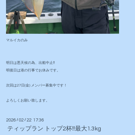
マルイカのみ
明日は悪天候の為、出船中止‼️
明後日は港の行事でお休みです。
次回は27日(金) メンバー募集中です！
よろしくお願い致します。
2026
/
02
/
22 17:36
ティップラン トップ2杯‼️最大1.3kg