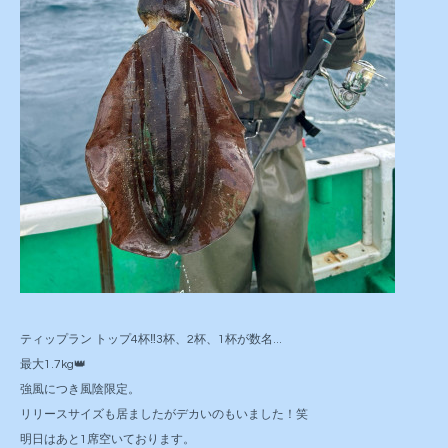
ティップラン トップ4杯‼️3杯、2杯、1杯が数名...
最大1.7kg👑
強風につき風陰限定。
リリースサイズも居ましたがデカいのもいました！笑
明日はあと1席空いております。