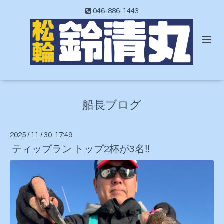
046-886-1443
船長ブログ
2025
/
11
/
30 17:49
ティップラン トップ2杯が3名‼️