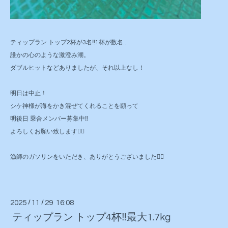
ティップラン トップ2杯が3名‼️1杯が数名...
誰かの心のような激澄み潮。
ダブルヒットなどありましたが、それ以上なし！
明日は中止！
シケ神様が海をかき混ぜてくれることを願って
明後日 乗合メンバー募集中‼️
よろしくお願い致します🙇‍♂️
漁師のガソリンをいただき、ありがとうございました🙇‍♂️
2025
/
11
/
29 16:08
ティップラン トップ4杯‼️最大1.7kg