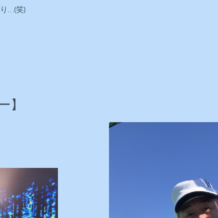
…(笑)
ー】