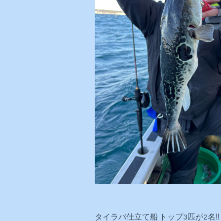
タイラバ仕立て船 トップ3匹が2名‼️