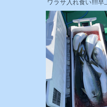
ワラサ入れ食い‼️‼️