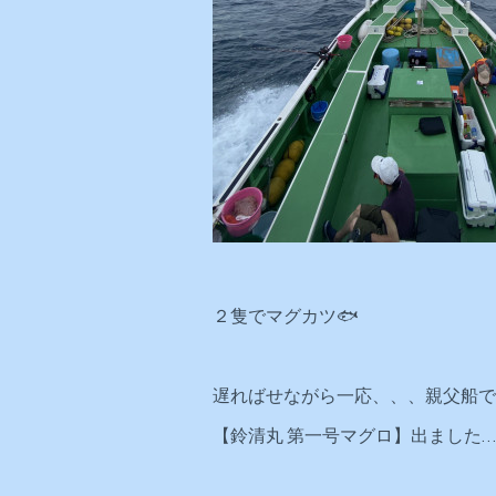
２隻でマグカツ🐟
遅ればせながら一応、、、親父船で
【鈴清丸 第一号マグロ】出ました…(