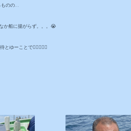
るものの…
なか船に揚がらず。。。😭
ゆーことで🙇‍♂️✨✨✨