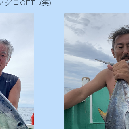
グロGET…(笑)