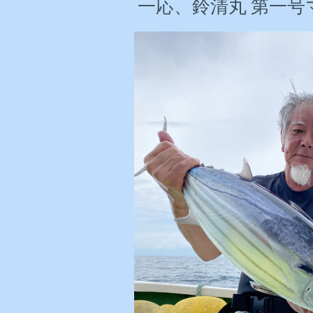
一応、鈴清丸 第一号マ