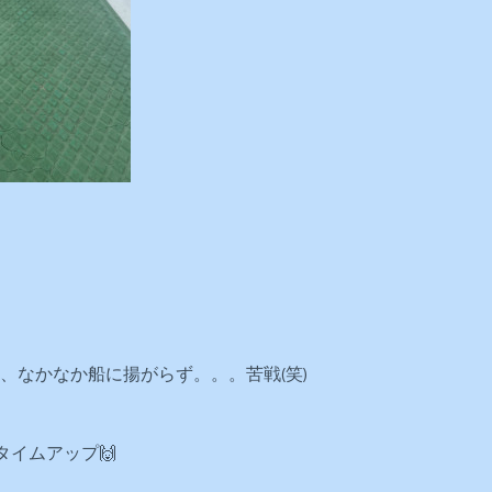
、なかなか船に揚がらず。。。苦戦(笑)
タイムアップ🙌