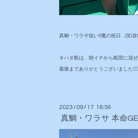
真鯛・ワラサ狙い‼️魔の祝日…(笑
キハダ船は、朝イチから船団に混ぜ
最後までありがとうございました🙇‍♂
2023
09
17 16:56
/
/
真鯛・ワラサ 本命GET