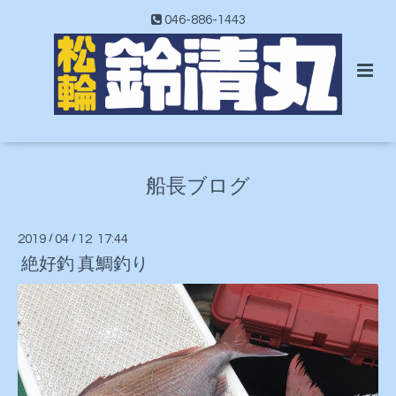
046-886-1443
船長ブログ
2019
/
04
/
12 17:44
絶好釣 真鯛釣り