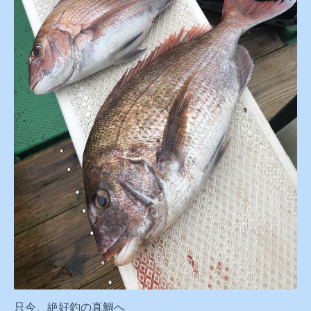
只今、絶好釣の真鯛へ