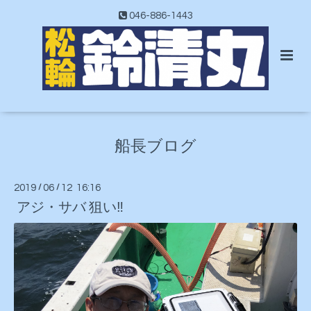
046-886-1443
船長ブログ
2019
/
06
/
12 16:16
アジ・サバ 狙い‼️