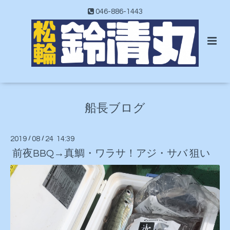
046-886-1443
船長ブログ
2019
/
08
/
24 14:39
前夜BBQ→真鯛・ワラサ！アジ・サバ 狙い