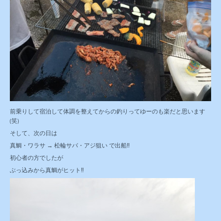
前乗りして宿泊して体調を整えてからの釣りってゆーのも楽だと思います
(笑)
そして、次の日は
真鯛・ワラサ → 松輪サバ・アジ狙い で出船‼️
初心者の方でしたが
ぶっ込みから真鯛がヒット‼️