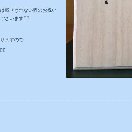
は載せきれない程のお祝い
います🙇‍♂️
りますので
♂️