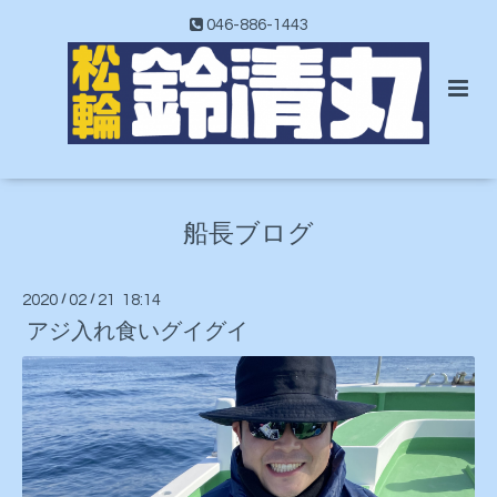
046-886-1443
船長ブログ
2020
/
02
/
21 18:14
アジ入れ食いグイグイ