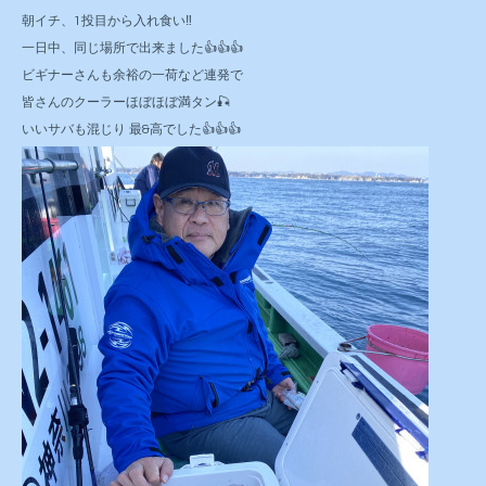
朝イチ、1投目から入れ食い‼️
一日中、同じ場所で出来ました👍👍👍
ビギナーさんも余裕の一荷など連発で
皆さんのクーラーほぼほぼ満タン🎣
いいサバも混じり 最&高でした👍👍👍