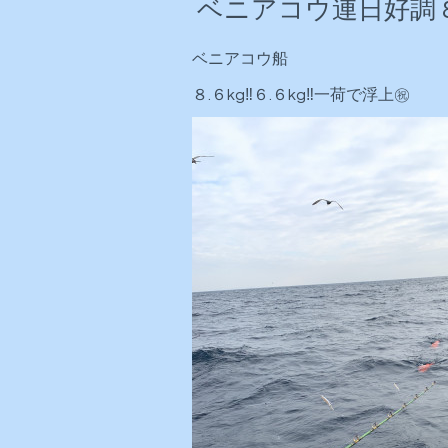
ベニアコウ連日好調 8.
ベニアコウ船
８.６kg‼️６.６kg‼️一荷で浮上㊗️