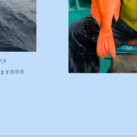
‼️
🤨🤨🤨