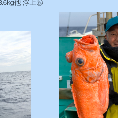
6kg他 浮上㊗️