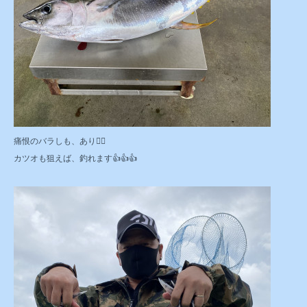
痛恨のバラしも、あり🤦‍♂️
カツオも狙えば、釣れます👍👍👍