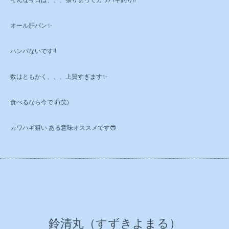
そんな今日は、、、張り切ってカワハギ釣り‼️
オール肝パン✨
ハンパないです‼️
数はともかく、、、上質すぎます✨
食べるなら今です(笑)
カワハギ狙い ある意味オススメです😎
鈴清丸（すずきよまる）