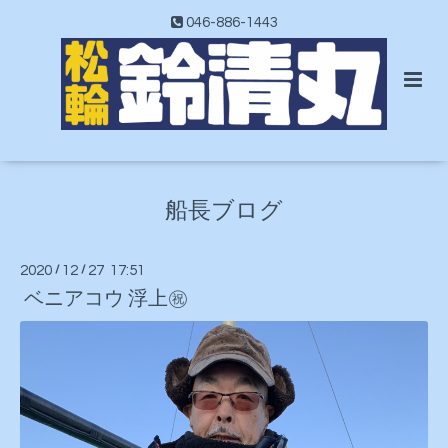
046-886-1443
船長ブログ
2020
/
12
/
27 17:51
ベニアコウ 浮上㊗️