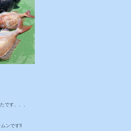
たです、、、
ムンです‼️