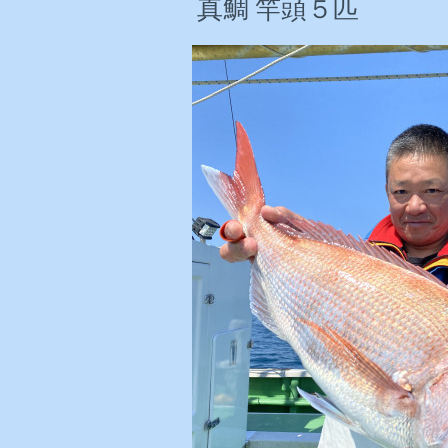
真鯛 竿頭５匹