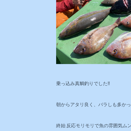
乗っ込み真鯛釣りでした‼️
朝からアタリ良く、バラしも多かっ
終始 反応モリモリで魚の雰囲気ムン