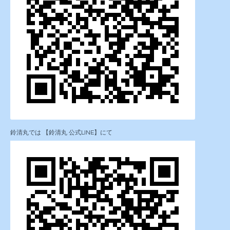
鈴清丸では 【鈴清丸 公式LINE】にて