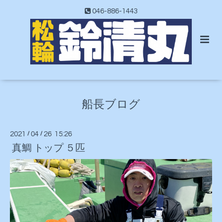
046-886-1443
船長ブログ
2021
/
04
/
26 15:26
真鯛 トップ ５匹