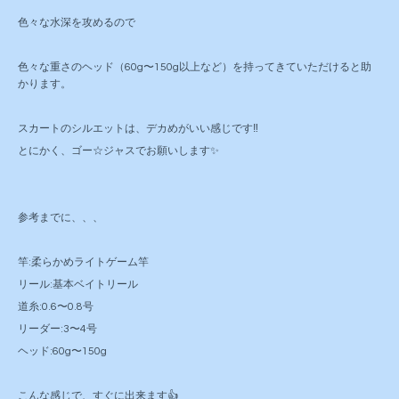
色々な水深を攻めるので
色々な重さのヘッド（60g〜150g以上など）を持ってきていただけると助
かります。
スカートのシルエットは、デカめがいい感じです‼️
とにかく、ゴー☆ジャスでお願いします✨
参考までに、、、
竿:柔らかめライトゲーム竿
リール:基本ベイトリール
道糸:0.6〜0.8号
リーダー:3〜4号
ヘッド:60g〜150g
こんな感じで、すぐに出来ます👍