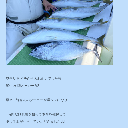
ワラサ 朝イチから入れ食いでした🤩
船中 30匹オーバー🤩‼️
早々に皆さんのクーラーが満タンになり
1時間だけ真鯛を狙って本命を確保して
少し早上がりさせていただきました🙆‍♂️