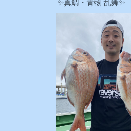
✨真鯛・青物 乱舞✨