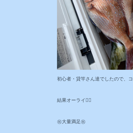
初心者・貸竿さん達でしたので、コ
結果オーライ🙆‍♂️
㊗️大量満足㊗️