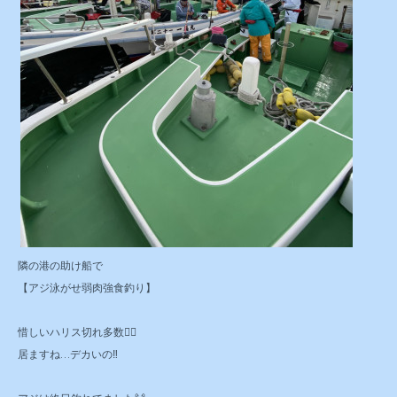
隣の港の助け船で
【アジ泳がせ弱肉強食釣り】
惜しいハリス切れ多数😵‍💫
居ますね…デカいの‼️