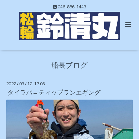
046-886-1443
船長ブログ
2022
/
03
/
12 17:03
タイラバ→ティップランエギング