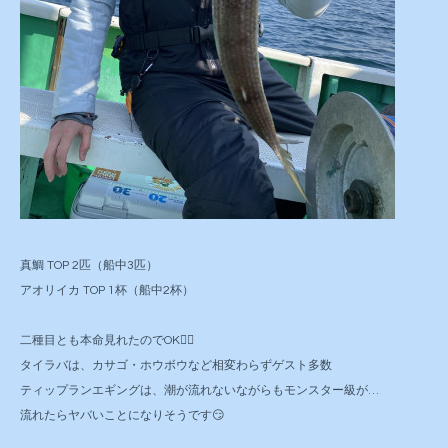
真鯛 TOP 2匹（船中3匹）
アオリイカ TOP 1杯（船中2杯）
二種目とも本命見れたのでOK🙆‍♂️
タイラバは、カサゴ・ホウボウなど相変わらずゲスト多数
ティップランエギングは、潮が流れないながらもモンスター級が…
流れたらヤバいことになりそうです😏