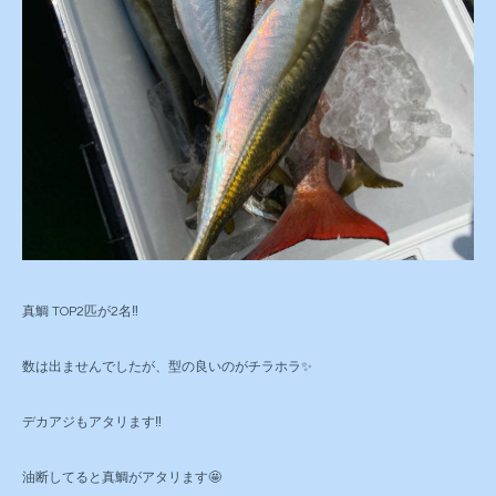
真鯛 TOP2匹が2名‼️
数は出ませんでしたが、型の良いのがチラホラ✨
デカアジもアタリます‼️
油断してると真鯛がアタリます🤩