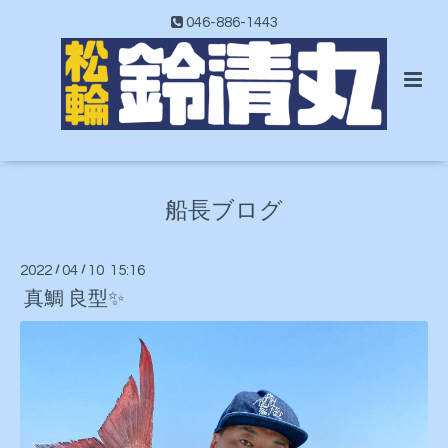
046-886-1443
船長ブログ
2022
/
04
/
10 15:16
真鯛 良型✨