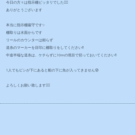
今日の方々は指示棚ピッタリでした🙇‍♂️
ありがとうございます
本当に指示棚厳守です✨
棚取りは水面からです
リールのカウンターは頼らず
道糸のマーカーを目印に棚取りをしてください‼️
中途半端な道糸は、ケチらずに10mの境目で切っておいてください‼️
1人でもビシが下にあると船の下に魚が入ってきません😰
よろしくお願い致します🙇‍♂️