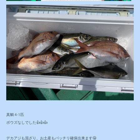
真鯛 4-1匹
ボウズなしでした👍👍👍
デカアジも混ざり、お土産もバッチリ確保出来ます🤤