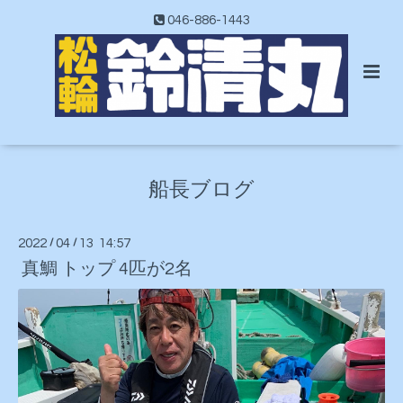
046-886-1443
船長ブログ
2022
/
04
/
13 14:57
真鯛 トップ 4匹が2名