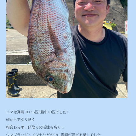
コマセ真鯛 TOP 6匹‼️船中13匹でした✨
朝からアタリ良く
相変わらず、餌取りの活性も高く…
ウマヅラハギ・メジナなどの中に真鯛が混ざる感じでした