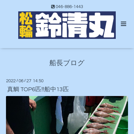
046-886-1443
船長ブログ
2022
/
06
/
27 14:50
真鯛 TOP6匹‼️船中13匹