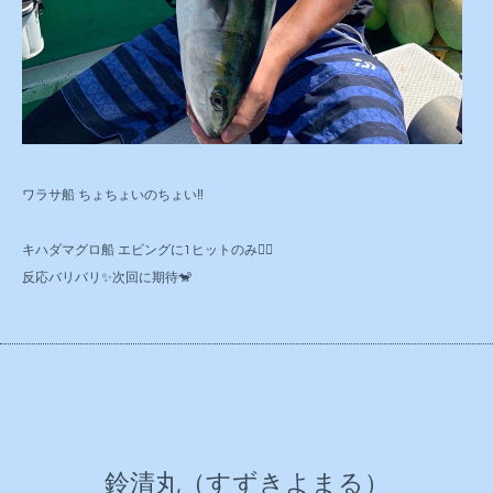
ワラサ船 ちょちょいのちょい‼️
キハダマグロ船 エビングに1ヒットのみ😵‍💫
反応バリバリ✨次回に期待🐒
鈴清丸（すずきよまる）