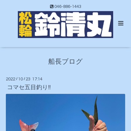
046-886-1443
船長ブログ
2022
/
10
/
23 17:14
コマセ五目釣り‼️