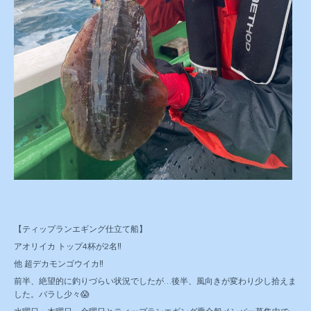
【ティップランエギング仕立て船】
アオリイカ トップ4杯が2名‼️
他 超デカモンゴウイカ‼️
前半、絶望的に釣りづらい状況でしたが…後半、風向きが変わり少し拾えま
した。バラし少々😱