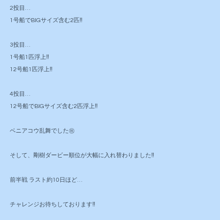
2投目…
1号船でBIGサイズ含む2匹‼️
3投目…
1号船1匹浮上‼️
12号船1匹浮上‼️
4投目…
12号船でBIGサイズ含む2匹浮上‼️
ベニアコウ乱舞でした㊗️
そして、剛樹ダービー順位が大幅に入れ替わりました‼️
前半戦 ラスト約10日ほど…
チャレンジお待ちしております‼️