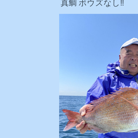
真鯛 ボウズなし‼️