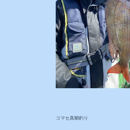
コマセ真鯛釣り