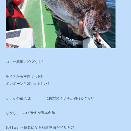
コマセ真鯛 ボウズなし‼️
朝イチから幸先よしお‼️
ポンポーンと2匹 出ました‼️
が、その後 たまーーーーに良型のイサキが釣れるぐらい
しかし、このイサキが裏本命😎
6月1日から解禁になる剣崎沖 激旨イサキ😎