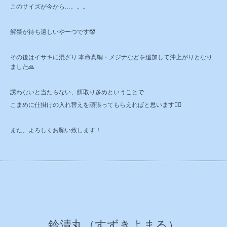
このサイズが今から…。。。
解禁が待ち遠しいやーつです🤡
その後はイサキに混ざり 本命真鯛・メジナなどを追加して沖上がりとなり
ました🙏
誘わないと当たらない、餌取り多めということで
こまめに仕掛けの入れ替えを頑張ってもらえればと思います🙇‍♂️
また、よろしくお願い致します！
鈴清丸（すずきよまる）