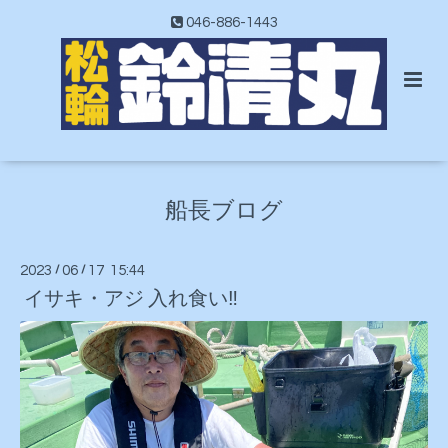
046-886-1443
船長ブログ
2023
/
06
/
17 15:44
イサキ・アジ 入れ食い‼️