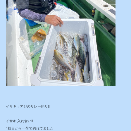
イサキ→アジのリレー釣り‼️
イサキ 入れ食い‼️
1投目から一荷で釣れてました