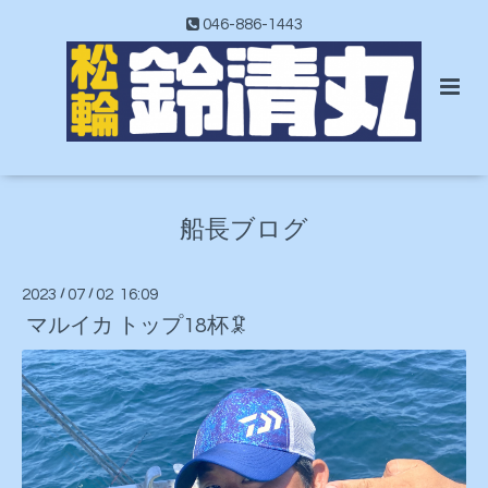
046-886-1443
船長ブログ
2023
/
07
/
02 16:09
マルイカ トップ18杯🦑