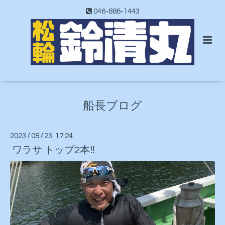
046-886-1443
船長ブログ
2023
/
08
/
23 17:24
ワラサ トップ2本‼️