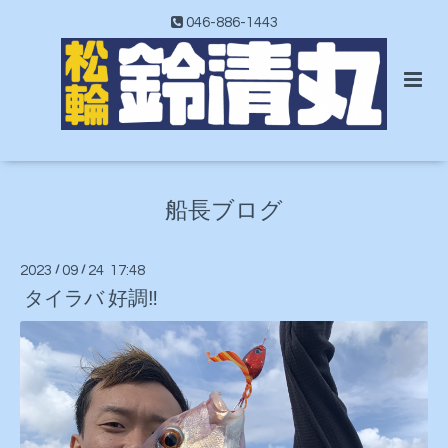
046-886-1443
船長ブログ
2023
/
09
/
24 17:48
タイラバ 好調‼️