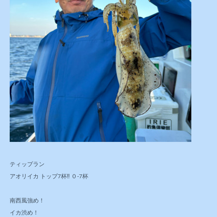
ティップラン
アオリイカ トップ7杯‼️ ０-7杯
南西風強め！
イカ渋め！