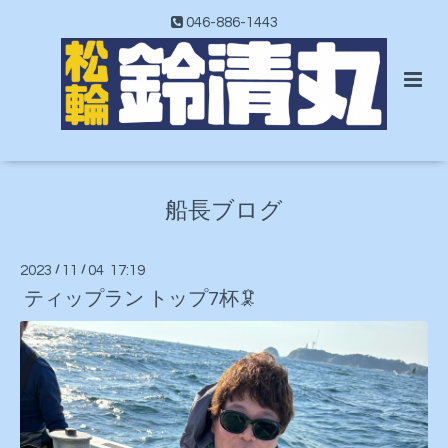
046-886-1443
船長ブログ
2023
/
11
/
04 17:19
ティップラン トップ7杯🦑