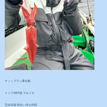
ティップラン乗合船
トップ4杯‼️他 マルイカ
完全回遊 時合い待ち作戦