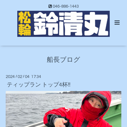
046-886-1443
船長ブログ
2024
/
02
/
04 17:34
ティップラン トップ4杯‼️