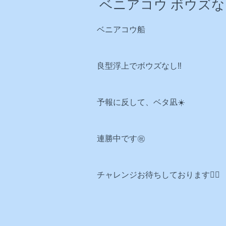
ベニアコウ ボウズなし
ベニアコウ船
良型浮上でボウズなし‼️
予報に反して、ベタ凪☀️
連勝中です㊗️
チャレンジお待ちしております🙇‍♂️