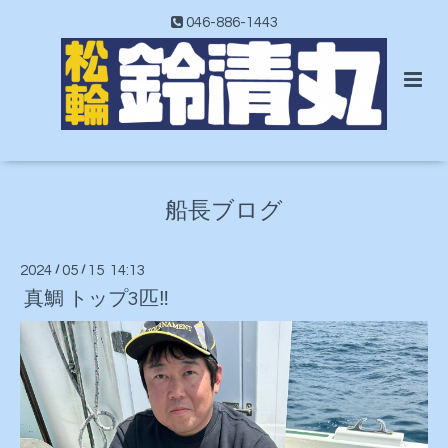
046-886-1443
船長ブログ
2024
/
05
/
15 14:13
真鯛 トップ3匹‼️