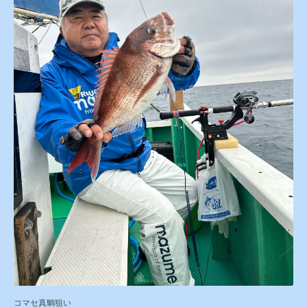
コマセ真鯛狙い