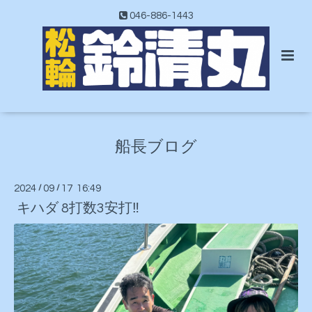
046-886-1443
船長ブログ
2024
/
09
/
17 16:49
キハダ 8打数3安打‼️