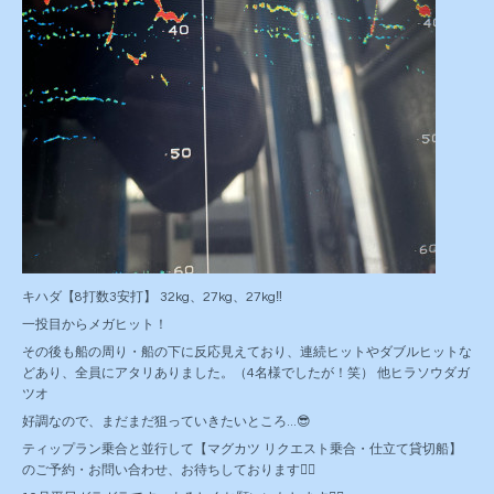
キハダ【8打数3安打】 32kg、27kg、27kg‼️
一投目からメガヒット！
その後も船の周り・船の下に反応見えており、連続ヒットやダブルヒットな
どあり、全員にアタリありました。（4名様でしたが！笑） 他ヒラソウダガ
ツオ
好調なので、まだまだ狙っていきたいところ...😎
ティップラン乗合と並行して【マグカツ リクエスト乗合・仕立て貸切船】
のご予約・お問い合わせ、お待ちしております🙇‍♂️