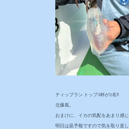
ティップラン トップ3杯が2名‼️
北爆風。
おまけに、イカの気配をあまり感じ
明日は凪予報ですので気を取り直し