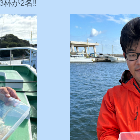
杯が2名‼️