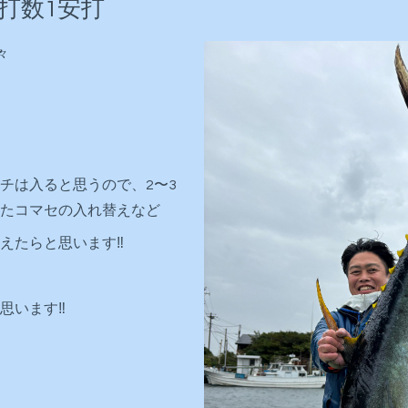
3打数1安打
々
チは入ると思うので、2〜3
たコマセの入れ替えなど
えたらと思います‼️
います‼️