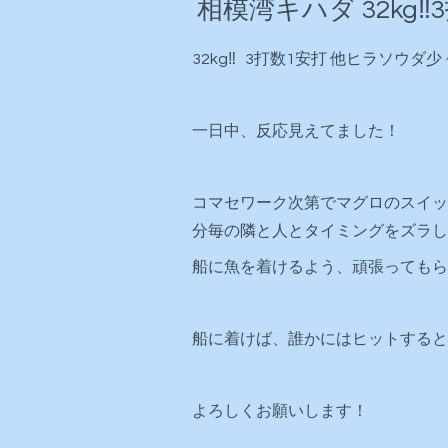
相模湾キハダ 32kg‼️
32kg‼️ 3打数1安打 他ヒラソウダ少
一日中、反応見えてました！
コマセワーク次第でマグロのスイッ
分毎の隣と人とタイミングをズラし
船に魚を着けるよう、頑張ってもら
船に着けば、誰かにはヒットすると思
よろしくお願いします！