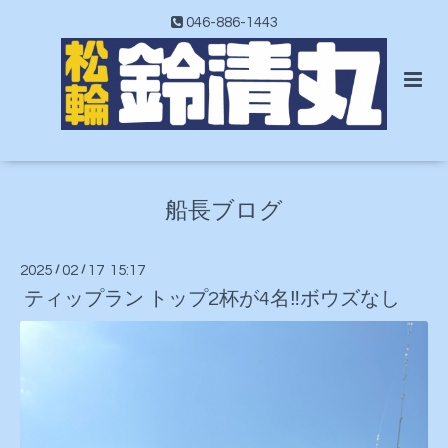
046-886-1443
船長ブログ
2025
/
02
/
17 15:17
ティップラン トップ2杯が4名‼️ボウズなし