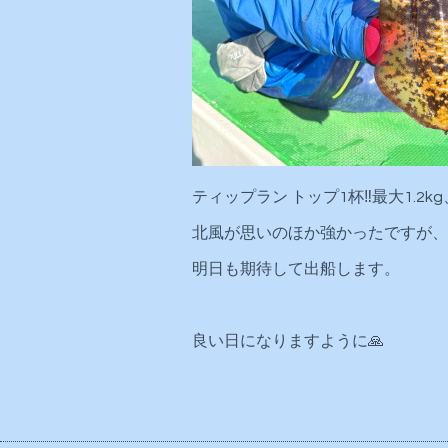
ティップラン トップ1杯‼️最大1.2kg、1
北風が思いのほか強かったですが、
明日も期待して出船します。
良い日になりますように🙏