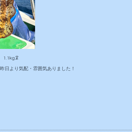
.1kg🦑
昨日より気配・雰囲気ありました！