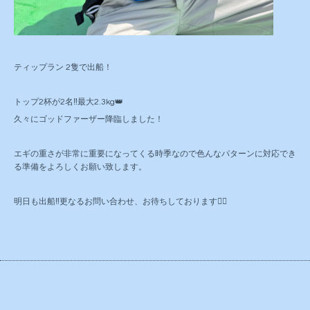
ティップラン 2隻で出船！
トップ2杯が2名‼️最大2.3kg👑
久々にゴッドファーザー降臨しました！
エギの重さが非常に重要になってくる時季なので色んなパターンに対応でき
る準備をよろしくお願い致します。
明日も出船‼️更なるお問い合わせ、お待ちしております🙇‍♂️