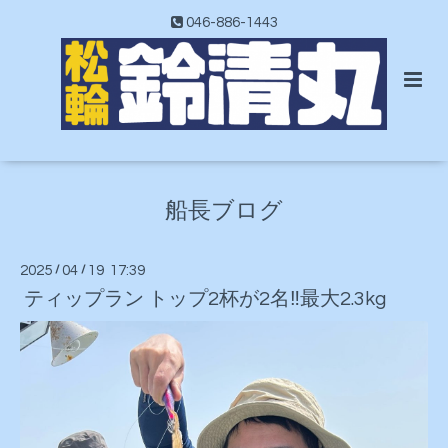
046-886-1443
船長ブログ
2025
/
04
/
19 17:39
ティップラン トップ2杯が2名‼️最大2.3kg